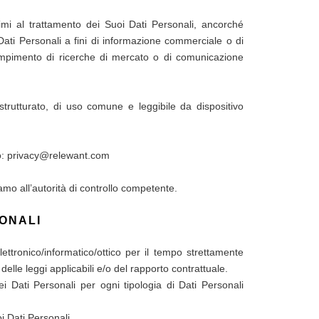
ttimi al trattamento dei Suoi Dati Personali, ancorché
Dati Personali a fini di informazione commerciale o di
 compimento di ricerche di mercato o di comunicazione
 strutturato, di uso comune e leggibile da dispositivo
o:
privacy@relewant.com
amo all’autorità di controllo competente.
SONALI
ettronico/informatico/ottico per il tempo strettamente
 delle leggi applicabili e/o del rapporto contrattuale.
i Dati Personali per ogni tipologia di Dati Personali
i Dati Personali.