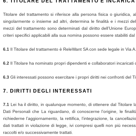
6. TITOLARE DEL TRATTAMENTO E INCARICA
Titolare del trattamento si riferisce alla persona fisica o giuridica, 
singolarmente o insieme ad altri, determina le finalità e i mezzi del
mezzi del trattamento sono determinati dal diritto dell’Unione Europe
criteri specifici applicabili alla sua nomina possono essere stabiliti da
6.1
Il Titolare del trattamento è ReleWant SA con sede legale in Via A
6.2
Il Titolare ha nominato propri dipendenti e collaboratori incaricati 
6.3
Gli interessati possono esercitare i propri diritti nei confronti del T
7. DIRITTI DEGLI INTERESSATI
7.1
Lei ha il diritto, in qualunque momento, di ottenere dal Titolare
Dati Personali che La riguardano, di conoscerne l’origine, le finalità
richiederne l’aggiornamento, la rettifica, l’integrazione, la cancella
dati trattati in violazione di legge, ivi compresi quelli non più neces
raccolti e/o successivamente trattati.