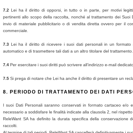
7.2
Lei ha il diritto di opporsi, in tutto o in parte, per motivi legi
pertinenti allo scopo della raccolta, nonché al trattamento dei Suoi 
invio di materiale pubblicitario o di vendita diretta ovvero per il
commerciale.
7.3
Lei ha il diritto di ricevere i suoi dati personali in un formato
automatico e di trasmettere tali dati a un altro titolare del trattamento.
7.4
Per esercitare i suoi diritti può scrivere all’indirizzo e-mail dedicat
7.5
Si prega di notare che Lei ha anche il diritto di presentare un recl
8. PERIODO DI TRATTAMENTO DEI DATI PER
I suoi Dati Personali saranno conservati in formato cartaceo e/o el
necessario a soddisfare le finalità indicate alla clausola 2, nel rispetto
ReleWant SA ha definito la durata specifica della conservazione de
raccolti.
Al termine di tali periodi, ReleWant SA cancellerà definitivamente i suo