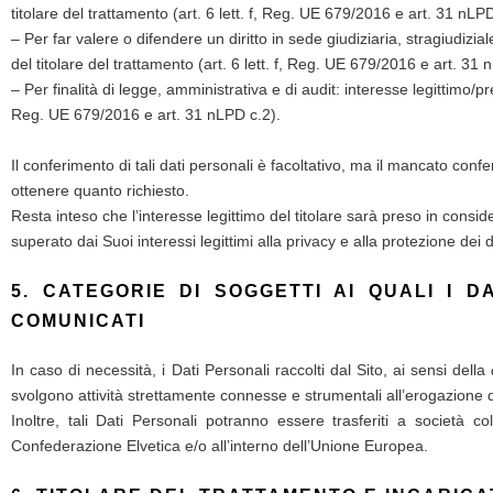
titolare del trattamento (art. 6 lett. f, Reg. UE 679/2016 e art. 31 nLPD
– Per far valere o difendere un diritto in sede giudiziaria, stragiudizi
del titolare del trattamento (art. 6 lett. f, Reg. UE 679/2016 e art. 31 
– Per finalità di legge, amministrativa e di audit: interesse legittimo/pr
Reg. UE 679/2016 e art. 31 nLPD c.2).
Il conferimento di tali dati personali è facoltativo, ma il mancato conf
ottenere quanto richiesto.
Resta inteso che l’interesse legittimo del titolare sarà preso in cons
superato dai Suoi interessi legittimi alla privacy e alla protezione dei d
5. CATEGORIE DI SOGGETTI AI QUALI I 
COMUNICATI
In caso di necessità, i Dati Personali raccolti dal Sito, ai sensi della
svolgono attività strettamente connesse e strumentali all’erogazione de
Inoltre, tali Dati Personali potranno essere trasferiti a società 
Confederazione Elvetica e/o all’interno dell’Unione Europea.