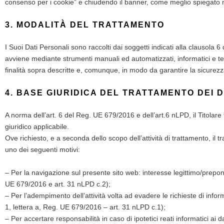
consenso per i cookie” e chiudendo il banner, come meglio spiegato n
3. MODALITÀ DEL TRATTAMENTO
I Suoi Dati Personali sono raccolti dai soggetti indicati alla clausola 
avviene mediante strumenti manuali ed automatizzati, informatici e tel
finalità sopra descritte e, comunque, in modo da garantire la sicurezza
4. BASE GIURIDICA DEL TRATTAMENTO DEI 
A norma dell’art. 6 del Reg. UE 679/2016 e dell’art.6 nLPD, il Titolare t
giuridico applicabile.
Ove richiesto, e a seconda dello scopo dell’attività di trattamento, il 
uno dei seguenti motivi:
– Per la navigazione sul presente sito web: interesse legittimo/preponde
UE 679/2016 e art. 31 nLPD c.2);
– Per l’adempimento dell’attività volta ad evadere le richieste di infor
1, lettera a, Reg. UE 679/2016 – art. 31 nLPD c.1);
– Per accertare responsabilità in caso di ipotetici reati informatici ai 