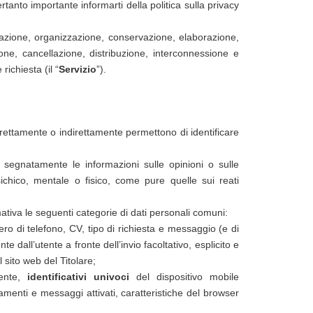
rtanto importante informarti della politica sulla privacy
trazione, organizzazione, conservazione, elaborazione,
ione, cancellazione, distribuzione, interconnessione e
richiesta (il “
Servizio
”).
irettamente o indirettamente permettono di identificare
e segnatamente le informazioni sulle opinioni o sulle
 psichico, mentale o fisico, come pure quelle sui reati
rmativa le seguenti categorie di dati personali comuni:
o di telefono, CV, tipo di richiesta e messaggio (e di
nte dall’utente a fronte dell’invio facoltativo, esplicito e
l sito web del Titolare;
tente,
identificativi univoci
del dispositivo mobile
egamenti e messaggi attivati, caratteristiche del browser