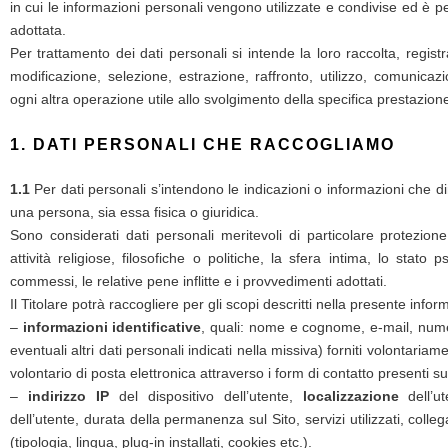
in cui le informazioni personali vengono utilizzate e condivise ed è pe
adottata.
Per trattamento dei dati personali si intende la loro raccolta, regis
modificazione, selezione, estrazione, raffronto, utilizzo, comunicaz
ogni altra operazione utile allo svolgimento della specifica prestazione 
1. DATI PERSONALI CHE RACCOGLIAMO
1.1
Per dati personali s’intendono le indicazioni o informazioni che d
una persona, sia essa fisica o giuridica.
Sono considerati dati personali meritevoli di particolare protezion
attività religiose, filosofiche o politiche, la sfera intima, lo stato
commessi, le relative pene inflitte e i provvedimenti adottati.
Il Titolare potrà raccogliere per gli scopi descritti nella presente info
–
informazioni identificative
, quali: nome e cognome, e-mail, numer
eventuali altri dati personali indicati nella missiva) forniti volontariame
volontario di posta elettronica attraverso i form di contatto presenti su
–
indirizzo IP
del dispositivo dell’utente,
localizzazione
dell’u
dell’utente, durata della permanenza sul Sito, servizi utilizzati, coll
(tipologia, lingua, plug-in installati, cookies etc.).