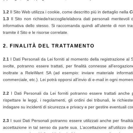
1.2
Il Sito Web utilizza i cookie, come descritto più in dettaglio nella
C
1.3
Il Sito non richiede/raccoglie/elabora dati personali meritevoli
informativa dello stesso. Si raccomanda quindi all’utente di non tr
tramite il Sito e le risorse correlate.
2. FINALITÀ DEL TRATTAMENTO
2.1
I Dati Personali da Lei forniti al momento della registrazione al Sit
svolte, potranno essere trattati, per finalità connesse all’erogazio
inoltrate a ReleWant SA (ad esempio: inviare materiale informat
commerciale, etc.). Lei potrà opporsi all’invio di e-mail in ogni momen
2.2
I Dati Personali da Lei forniti potranno essere trattati anche 
rispettare le leggi, i regolamenti, gli ordini dei tribunali, le richies
indagare su incidenti di sicurezza e privacy e per gestire eventuali con
2.3
I suoi Dati Personali potranno essere utilizzati anche per finalità 
accettazione in tal senso da parte sua. L’accettazione all’utilizzo de