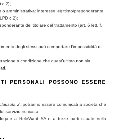
 c.2);
ale o amministrativa: interesse legittimo/preponderante
nLPD c.2);
eponderante del titolare del trattamento (art. 6 lett. f,
erimento degli stessi può comportare l’impossibilità di
iderazione a condizione che quest’ultimo non sia
ati.
DATI PERSONALI POSSONO ESSERE
clausola 2
, potranno essere comunicati a società che
l servizio richiesto.
collegate a ReleWant SA o a terze parti situate nella